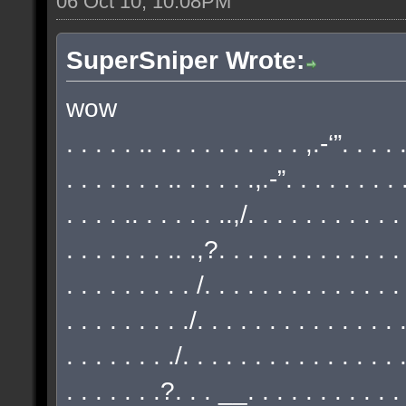
06 Oct 10, 10:08PM
SuperSniper Wrote:
wow
. . . . . .. . . . . . . . . . . ,.-‘”. . . .
. . . . . . . .. . . . . .,.-”. . . . . . . . 
. . . . .. . . . . . ..,/. . . . . . . . . . .
. . . . . . . .. .,?. . . . . . . . . . . . . 
. . . . . . . . . /. . . . . . . . . . . . . .
. . . . . . . . ./. . . . . . . . . . . . . . 
. . . . . . . ./. . . . . . . . . . . . . . . 
. . . . . . .?. . . __. . . . . . . . . . . 