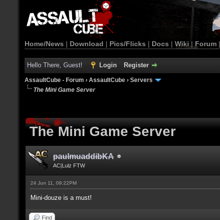
Home/News
|
Download
|
Pics/Flicks
|
Docs
|
Wiki
|
Forum
Hello There, Guest!
Login
Register
AssaultCube - Forum
›
AssaultCube
›
Servers
The Mini Game Server
The Mini Game Server
paulmuaddibKA
AC|Lulz FTW
24 Jun 11, 09:22PM
Mini-douze is a must!
Find