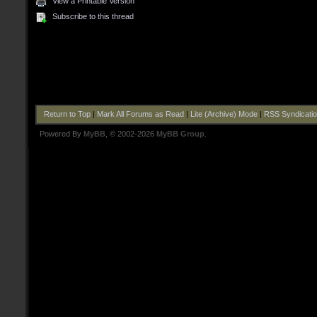
View a Printable Version
Subscribe to this thread
Return to Top
|
Mark All Forums as Read
|
Lite (Archive) Mode
|
RSS Syndicati
Powered By
MyBB
, © 2002-2026
MyBB Group
.