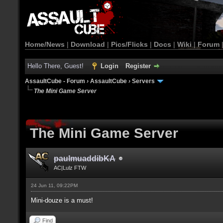
Home/News
|
Download
|
Pics/Flicks
|
Docs
|
Wiki
|
Forum
Hello There, Guest!
Login
Register
AssaultCube - Forum
›
AssaultCube
›
Servers
The Mini Game Server
The Mini Game Server
paulmuaddibKA
AC|Lulz FTW
24 Jun 11, 09:22PM
Mini-douze is a must!
Find