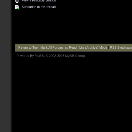
View a Printable Version
Subscribe to this thread
Return to Top
|
Mark All Forums as Read
|
Lite (Archive) Mode
|
RSS Syndicati
Powered By
MyBB
, © 2002-2026
MyBB Group
.